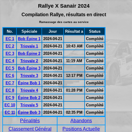
Rallye X Sanair 2024
Compilation Rallye, résultats en direct
Ramassage des cartes au service
No.
Spéciale
Jour
Résultat a
Status
EC 1
Bob Épine 1
2024-04-21
Complété
EC 2
Triovale 1
2024-04-21
10:43 AM
Complété
EC 3
Bob Épine 2
2024-04-21
Complété
EC 4
Triovale 2
2024-04-21
11:19 AM
Complété
EC 5
Bob Épine 3
2024-04-21
Complété
EC 6
Triovale 3
2024-04-21
12:17 PM
Complété
EC 7
Épine Bob 1
2024-04-21
Complété
EC 8
Triovale 4
2024-04-21
01:28 PM
Complété
EC 9
Épine Bob 2
2024-04-21
Complété
EC 10
Triovale 5
2024-04-21
Complété
EC 11
Épine Bob 3
2024-04-21
02:35 PM
Complété
Pénalités
Abandons
Classement Général
Positions Actuelle