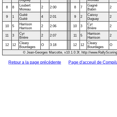
Loubert
Gagné
8
8
2
2:00
8
7
2
Moreau
Babin
Guité
Caissy
9
1
4
2:01
9
2
2
Guité
Duguay
Harrison
Cyr
10
5
2
2:06
10
3
2
Harrison
Brière
Cyr
Harrison
11
3
2
2:07
11
5
2
Brière
Harrison
Cleary
Cleary
12
12
O
3:18
12
12
O
Bourdages
Bourdages
© Jean-Georges Marcotte, v10.1.0.3f, http://www.RallyScorin
Retour a la page précédente
Page d'acceuil de Compil