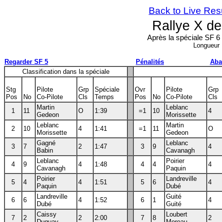
Back to Live Res
Rallye X d
Après la spéciale SF 6
Longueur
Regarder SF 5
Pénalités
Aba
Classification dans la spéciale
Stg
Pilote
Grp
Spéciale
Ovr
Pilote
Grp
Pos
No
Co-Pilote
Cls
Temps
Pos
No
Co-Pilote
Cls
Martin
Leblanc
1
11
O
1:39
=1
10
4
Gedeon
Morissette
Leblanc
Martin
2
10
4
1:41
=1
11
O
Morissette
Gedeon
Gagné
Leblanc
3
7
2
1:47
3
9
4
Babin
Cavanagh
Leblanc
Poirier
4
9
4
1:48
4
4
4
Cavanagh
Paquin
Poirier
Landreville
5
4
4
1:51
5
6
4
Paquin
Dubé
Landreville
Guité
6
6
4
1:52
6
1
4
Dubé
Guité
Caissy
Loubert
7
2
2
2:00
7
8
2
Duguay
Moreau