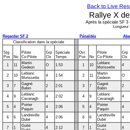
Back to Live Res
Rallye X d
Après la spéciale SF 3 
Longueur
Regarder SF 2
Pénalités
Aba
Classification dans la spéciale
Stg
Pilote
Grp
Spéciale
Ovr
Pilote
Grp
Pos
No
Co-Pilote
Cls
Temps
Pos
No
Co-Pilote
Cls
Martin
Leblanc
1
11
O
1:53
1
10
4
Gedeon
Morissette
Leblanc
Martin
2
10
4
1:54
2
11
O
Morissette
Gedeon
Gagné
Gagné
3
7
2
2:01
3
7
2
Babin
Babin
Leblanc
Leblanc
4
9
4
2:02
4
9
4
Cavanagh
Cavanagh
Poirier
Poirier
5
4
4
2:06
5
4
4
Paquin
Paquin
Landreville
Landreville
6
6
4
2:06
6
6
4
Dubé
Dubé
Guité
Guité
7
1
4
2:12
7
1
4
Guité
Guité