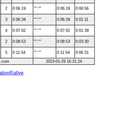
2
0:06:19
"":""
0:06:19
0:00:56
3
0:06:34
"":""
0:06:34
0:01:11
4
0:07:02
"":""
0:07:02
0:01:39
2
0:08:53
"":""
0:08:53
0:03:30
5
0:11:54
"":""
0:11:54
0:06:31
g.com
2023-01-29 16:31:24
ationRallye