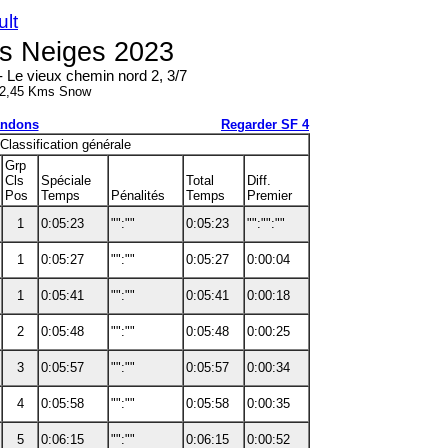
ult
es Neiges 2023
- Le vieux chemin nord 2, 3/7
 2,45 Kms Snow
ndons
Regarder SF 4
Classification générale
Grp
Cls
Spéciale
Total
Diff.
Pos
Temps
Pénalités
Temps
Premier
1
0:05:23
"":""
0:05:23
"":"":""
1
0:05:27
"":""
0:05:27
0:00:04
1
0:05:41
"":""
0:05:41
0:00:18
2
0:05:48
"":""
0:05:48
0:00:25
3
0:05:57
"":""
0:05:57
0:00:34
4
0:05:58
"":""
0:05:58
0:00:35
5
0:06:15
"":""
0:06:15
0:00:52