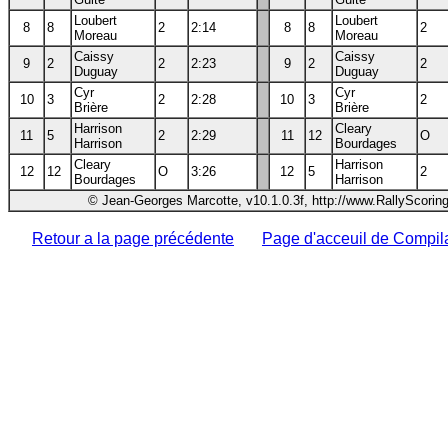
Loubert
Loubert
8
8
2
2:14
8
8
2
Moreau
Moreau
Caissy
Caissy
9
2
2
2:23
9
2
2
Duguay
Duguay
Cyr
Cyr
10
3
2
2:28
10
3
2
Brière
Brière
Harrison
Cleary
11
5
2
2:29
11
12
O
Harrison
Bourdages
Cleary
Harrison
12
12
O
3:26
12
5
2
Bourdages
Harrison
© Jean-Georges Marcotte, v10.1.0.3f, http://www.RallyScorin
Retour a la page précédente
Page d'acceuil de Compil