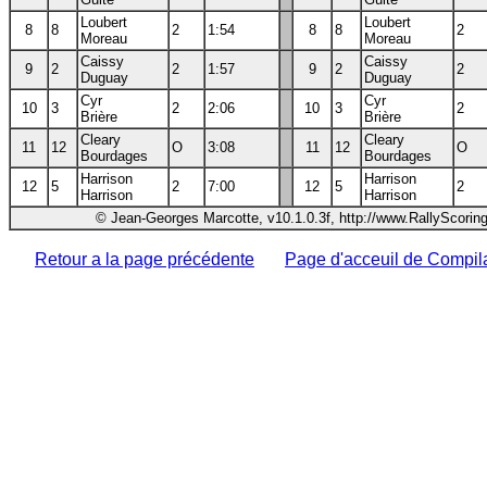
Loubert
Loubert
8
8
2
1:54
8
8
2
Moreau
Moreau
Caissy
Caissy
9
2
2
1:57
9
2
2
Duguay
Duguay
Cyr
Cyr
10
3
2
2:06
10
3
2
Brière
Brière
Cleary
Cleary
11
12
O
3:08
11
12
O
Bourdages
Bourdages
Harrison
Harrison
12
5
2
7:00
12
5
2
Harrison
Harrison
© Jean-Georges Marcotte, v10.1.0.3f, http://www.RallyScorin
Retour a la page précédente
Page d'acceuil de Compil