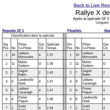
Back to Live Res
Rallye X d
Après la spéciale SF 2
Longueur
Regarder SF 1
Pénalités
Aba
Classification dans la spéciale
Stg
Pilote
Grp
Spéciale
Ovr
Pilote
Grp
Pos
No
Co-Pilote
Cls
Temps
Pos
No
Co-Pilote
Cls
Leblanc
Leblanc
1
10
4
1:37
1
10
4
Morissette
Morissette
Martin
Martin
2
11
O
1:39
2
11
O
Gedeon
Gedeon
Gagné
Gagné
3
7
2
1:43
3
7
2
Babin
Babin
Landreville
Leblanc
4
6
4
1:47
4
9
4
Dubé
Cavanagh
Leblanc
Poirier
5
9
4
1:47
5
4
4
Cavanagh
Paquin
Poirier
Landreville
6
4
4
1:48
6
6
4
Paquin
Dubé
Guité
Guité
7
1
4
1:54
7
1
4
Guité
Guité