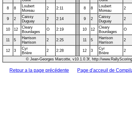
Loubert
Loubert
8
8
2
2:11
8
8
2
Moreau
Moreau
Caissy
Caissy
9
2
2
2:14
9
2
2
Duguay
Duguay
Cleary
Cleary
10
12
O
2:19
10
12
O
Bourdages
Bourdages
Harrison
Harrison
11
5
2
2:25
11
5
2
Harrison
Harrison
Cyr
Cyr
12
3
2
2:28
12
3
2
Brière
Brière
© Jean-Georges Marcotte, v10.1.0.3f, http://www.RallyScorin
Retour a la page précédente
Page d'acceuil de Compil