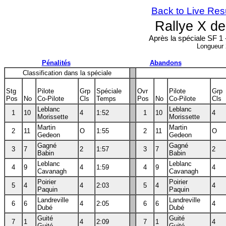
Back to Live Res
Rallye X d
Après la spéciale SF 1 
Longueur
Pénalités
Abandons
Classification dans la spéciale
Stg
Pilote
Grp
Spéciale
Ovr
Pilote
Grp
Pos
No
Co-Pilote
Cls
Temps
Pos
No
Co-Pilote
Cls
Leblanc
Leblanc
1
10
4
1:52
1
10
4
Morissette
Morissette
Martin
Martin
2
11
O
1:55
2
11
O
Gedeon
Gedeon
Gagné
Gagné
3
7
2
1:57
3
7
2
Babin
Babin
Leblanc
Leblanc
4
9
4
1:59
4
9
4
Cavanagh
Cavanagh
Poirier
Poirier
5
4
4
2:03
5
4
4
Paquin
Paquin
Landreville
Landreville
6
6
4
2:05
6
6
4
Dubé
Dubé
Guité
Guité
7
1
4
2:09
7
1
4
Guité
Guité