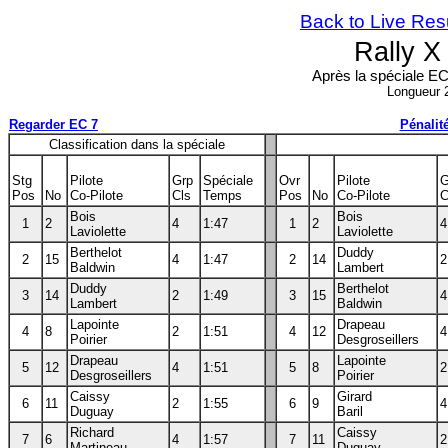
Back to Live Res
Rally 
Après la spéciale EC 
Longueur 
Regarder EC 7
Pénalit
Classification dans la spéciale
Stg
Pilote
Grp
Spéciale
Ovr
Pilote
G
Pos
No
Co-Pilote
Cls
Temps
Pos
No
Co-Pilote
C
Bois
Bois
1
2
4
1:47
1
2
4
Laviolette
Laviolette
Berthelot
Duddy
2
15
4
1:47
2
14
2
Baldwin
Lambert
Duddy
Berthelot
3
14
2
1:49
3
15
4
Lambert
Baldwin
Lapointe
Drapeau
4
8
2
1:51
4
12
4
Poirier
Desgroseillers
Drapeau
Lapointe
5
12
4
1:51
5
8
2
Desgroseillers
Poirier
Caissy
Girard
6
11
2
1:55
6
9
4
Duguay
Baril
Richard
Caissy
7
6
4
1:57
7
11
2
Martineau
Duguay