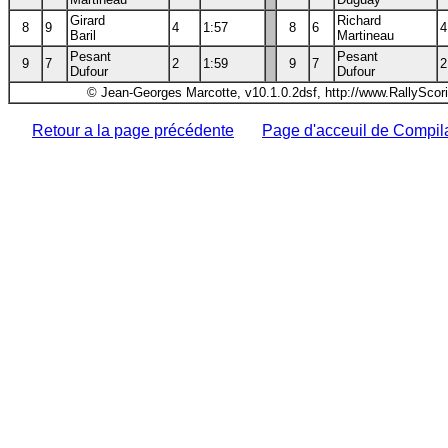
Girard
Richard
8
9
4
1:57
8
6
4
Baril
Martineau
Pesant
Pesant
9
7
2
1:59
9
7
2
Dufour
Dufour
© Jean-Georges Marcotte, v10.1.0.2dsf, http://www.RallyScor
Retour a la page précédente
Page d'acceuil de Compil