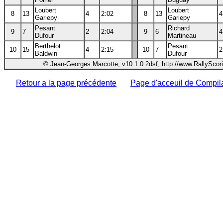
Loubert
Loubert
8
13
4
2:02
8
13
4
Gariepy
Gariepy
Pesant
Richard
9
7
2
2:04
9
6
4
Dufour
Martineau
Berthelot
Pesant
10
15
4
2:15
10
7
2
Baldwin
Dufour
© Jean-Georges Marcotte, v10.1.0.2dsf, http://www.RallyScor
Retour a la page précédente
Page d'acceuil de Compil