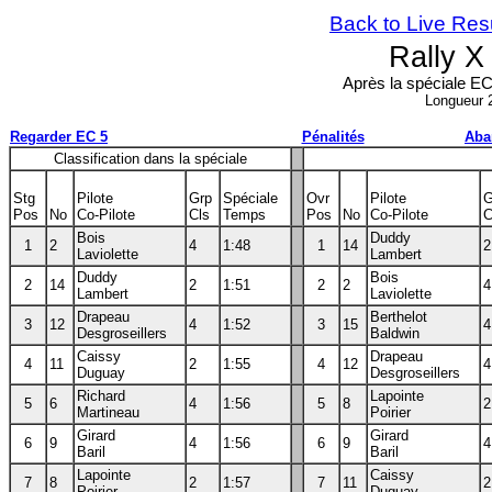
Back to Live Res
Rally 
Après la spéciale EC 
Longueur 
Regarder EC 5
Pénalités
Aba
Classification dans la spéciale
Stg
Pilote
Grp
Spéciale
Ovr
Pilote
G
Pos
No
Co-Pilote
Cls
Temps
Pos
No
Co-Pilote
C
Bois
Duddy
1
2
4
1:48
1
14
2
Laviolette
Lambert
Duddy
Bois
2
14
2
1:51
2
2
4
Lambert
Laviolette
Drapeau
Berthelot
3
12
4
1:52
3
15
4
Desgroseillers
Baldwin
Caissy
Drapeau
4
11
2
1:55
4
12
4
Duguay
Desgroseillers
Richard
Lapointe
5
6
4
1:56
5
8
2
Martineau
Poirier
Girard
Girard
6
9
4
1:56
6
9
4
Baril
Baril
Lapointe
Caissy
7
8
2
1:57
7
11
2
Poirier
Duguay