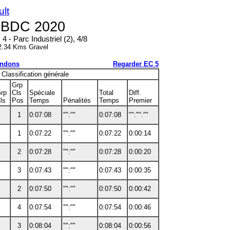
ult
X BDC 2020
4 - Parc Industriel (2), 4/8
2.34 Kms Gravel
ndons
Regarder EC 5
Classification générale
Grp
rp
Cls
Spéciale
Total
Diff.
ls
Pos
Temps
Pénalités
Temps
Premier
1
0:07:08
"":""
0:07:08
"":"":""
1
0:07:22
"":""
0:07:22
0:00:14
2
0:07:28
"":""
0:07:28
0:00:20
3
0:07:43
"":""
0:07:43
0:00:35
2
0:07:50
"":""
0:07:50
0:00:42
4
0:07:54
"":""
0:07:54
0:00:46
3
0:08:04
"":""
0:08:04
0:00:56