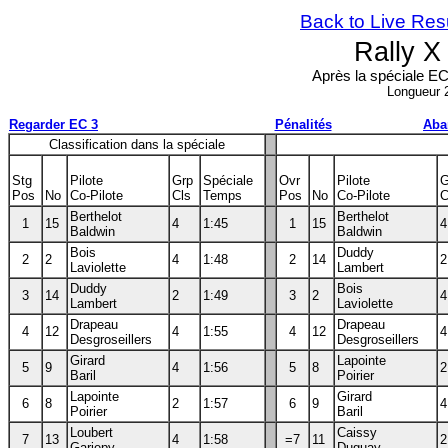
Back to Live Res
Rally 
Après la spéciale EC 
Longueur 
Regarder EC 3
Pénalités
Aba
Classification dans la spéciale
Stg
Pilote
Grp
Spéciale
Ovr
Pilote
G
Pos
No
Co-Pilote
Cls
Temps
Pos
No
Co-Pilote
C
Berthelot
Berthelot
1
15
4
1:45
1
15
4
Baldwin
Baldwin
Bois
Duddy
2
2
4
1:48
2
14
2
Laviolette
Lambert
Duddy
Bois
3
14
2
1:49
3
2
4
Lambert
Laviolette
Drapeau
Drapeau
4
12
4
1:55
4
12
4
Desgroseillers
Desgroseillers
Girard
Lapointe
5
9
4
1:56
5
8
2
Baril
Poirier
Lapointe
Girard
6
8
2
1:57
6
9
4
Poirier
Baril
Loubert
Caissy
7
13
4
1:58
=7
11
2
Gariepy
Duguay