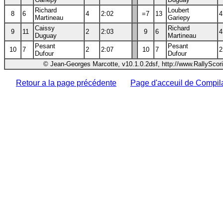
Richard
Loubert
8
6
4
2:02
=7
13
4
Martineau
Gariepy
Caissy
Richard
9
11
2
2:03
9
6
4
Duguay
Martineau
Pesant
Pesant
10
7
2
2:07
10
7
2
Dufour
Dufour
© Jean-Georges Marcotte, v10.1.0.2dsf, http://www.RallyScor
Retour a la page précédente
Page d'acceuil de Compil