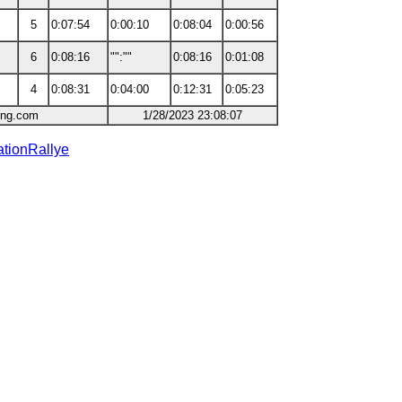
5
0:07:54
0:00:10
0:08:04
0:00:56
6
0:08:16
"":""
0:08:16
0:01:08
4
0:08:31
0:04:00
0:12:31
0:05:23
ing.com
1/28/2023 23:08:07
ationRallye