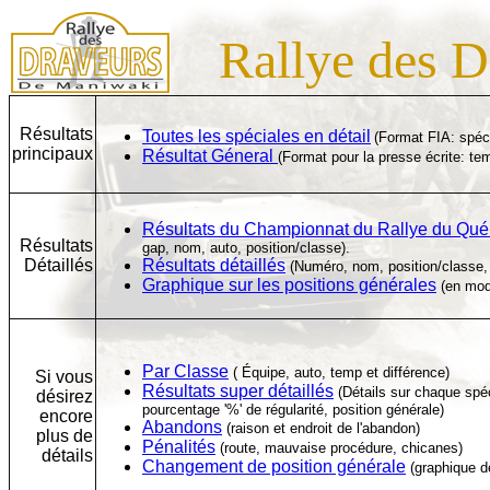
Rallye des D
R
é
sultats
Toutes les spéciales en détail
(Format FIA: spéci
principaux
Résultat G
é
neral
(Format pour la presse écrite: tem
Résultats du Championnat du Rallye du Qu
é
Résultats
gap, nom, auto, position/classe).
Détaillés
Résultats détaillés
(Numéro, nom, position/classe, 
Graphique sur les positions générales
(en mod
Par Classe
( Équipe, auto, temp et différence)
Si vous
Résultats super détaillés
(Détails sur chaque spéc
désirez
pourcentage '%' de régularité, position générale)
encore
Abandons
(raison et endroit de l'abandon)
plus de
Pénalités
(route, mauvaise procédure, chicanes)
détails
Changement de position générale
(graphique d