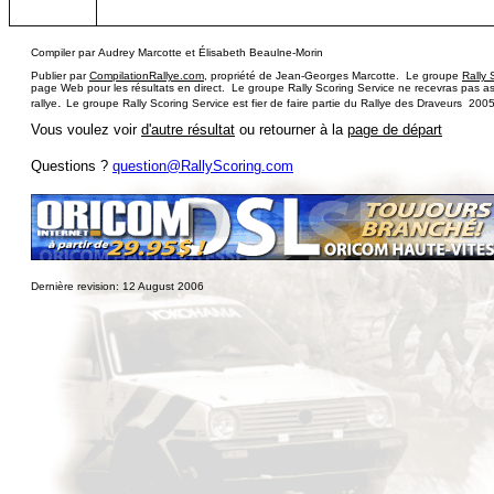
Compiler par
Audrey Marcotte et Élisabeth Beaulne-Morin
Publier par
CompilationRallye.com
, propriété de Jean-Georges Marcotte. Le groupe
Rally 
page Web pour les r
é
sultats en direct.
Le groupe Rally Scoring Service ne recevras pas as
.
rallye
Le gro
upe
Rally Scoring Service
est fier de faire partie du
Rallye des Draveurs 2005
Vous voulez voir
d'autre résultat
ou retourner à la
page de départ
Questions ?
question@RallyScoring.com
Dernière revision:
12 August 2006